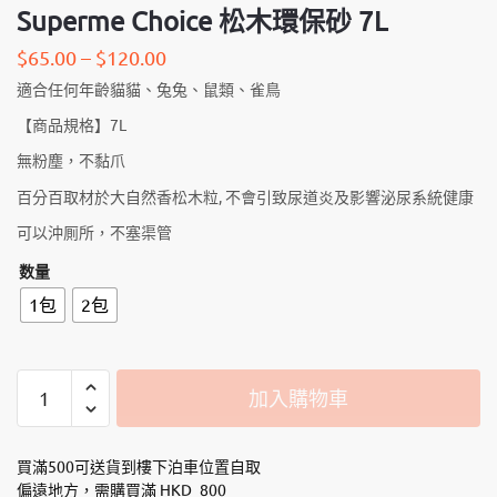
Superme Choice 松木環保砂 7L
$
65.00
–
$
120.00
適合任何年齡貓貓、兔兔、鼠類、雀鳥
【商品規格】7L
無粉塵，不黏爪
百分百取材於大自然香松木粒, 不會引致尿道炎及影響泌尿系統健康
可以沖厠所，不塞渠管
数量
1包
2包
Superme
加入購物車
Choice
松
木
買滿500可送貨到樓下泊車位置自取
環
偏遠地方，需購買滿 HKD_800