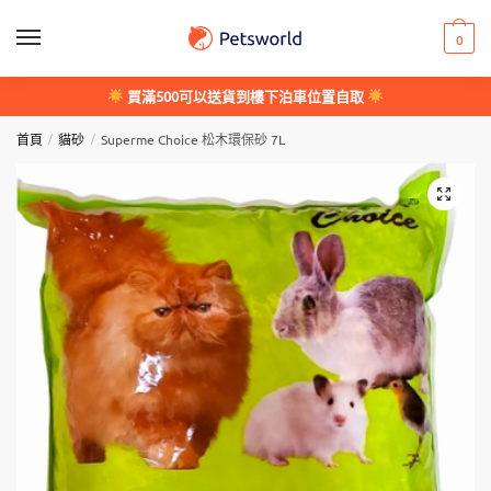
Skip
Skip
to
to
0
navigation
content
買滿500可以送貨到樓下泊車位置自取
/
/
首頁
貓砂
Superme Choice 松木環保砂 7L