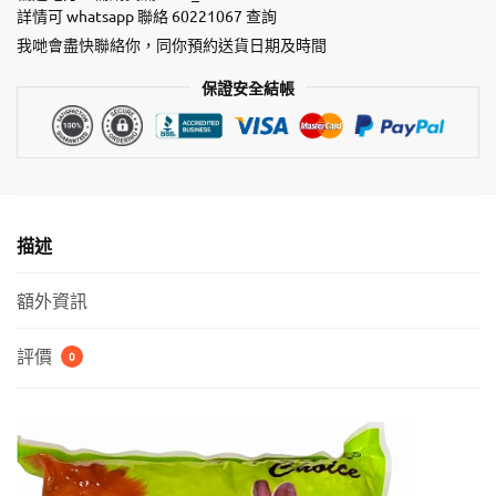
詳情可 whatsapp 聯絡 60221067 查詢
保
砂
我哋會盡快聯絡你，同你預約送貨日期及時間
7L
保證安全結帳
數
量
描述
額外資訊
評價
0