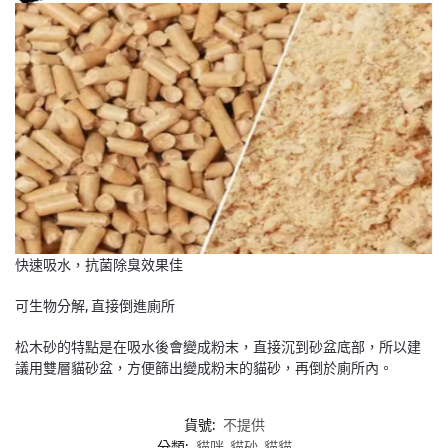
快速吸水，抗菌除臭效果佳
可生物分解, 直接倒進廁所
松木砂的特點是在吸水後會變成粉末，直接沉到砂盆底部，所以建
議用雙層貓砂盆，方便篩出變成粉末的貓砂，再倒於廁所內。
貨號:
不提供
分類:
貓咪
,
貓砂
,
貓貓