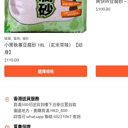
爽快Ｗ豆腐砂 – 
$
100.00
此
產
品
,
,
貓貓
貓咪
貓砂
有
小黑執事豆腐砂 18L （玄米茶味）【幼
多
身】
種
款
$
110.00
式。
此
選擇規格
可
產
在
品
產
有
品
多
香港送貨服務
頁
種
買滿500可送貨到樓下泊車位置自取
面
款
偏遠地方，需購買滿 HKD_800
選
詳情可 whatsapp 聯絡 60221067 查詢
式。
擇
可
質量保證