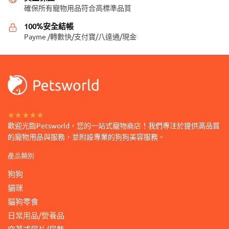
選
在
確保所有寵物用品符合高標準品質
項
產
100%安全結帳
品
Payme /轉數快/支付寶/八達通/現金
頁
面
選
擇
選
項
★★★★★
歡迎光臨Petsworld，您的一站式寵物商店！我們專注於提供高品質
的寵物用品與服務，並附設專業的狗狗美容服務。
產品類別
狗狗
貓咪
貓狗零食
日常用品/營養品
穿著式尿片/尿墊