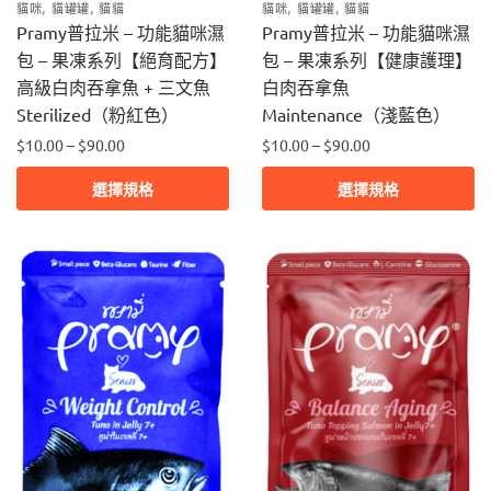
,
,
,
,
貓咪
貓罐罐
貓貓
貓咪
貓罐罐
貓貓
項
選
Pramy普拉米 – 功能貓咪濕
Pramy普拉米 – 功能貓咪濕
項
包 – 果凍系列【健康護理】
包 – 果凍系列【絕育配方】
白肉吞拿魚
高級白肉吞拿魚 + 三文魚
Maintenance（淺藍色）
Sterilized（粉紅色）
$
10.00
–
$
90.00
$
10.00
–
$
90.00
此
此
選擇規格
選擇規格
產
產
品
品
有
有
多
多
種
種
款
款
式。
式。
可
可
在
在
產
產
品
品