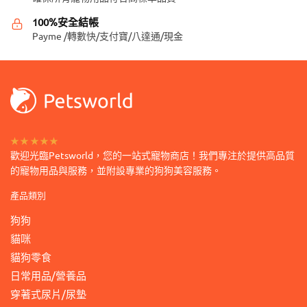
擇
擇
100%安全結帳
選
選
Payme /轉數快/支付寶/八達通/現金
項
項
★★★★★
歡迎光臨Petsworld，您的一站式寵物商店！我們專注於提供高品質
的寵物用品與服務，並附設專業的狗狗美容服務。
產品類別
狗狗
貓咪
貓狗零食
日常用品/營養品
穿著式尿片/尿墊