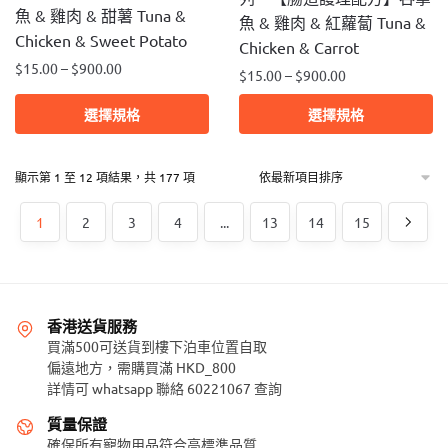
魚 & 雞肉 & 甜薯 Tuna &
頁
魚 & 雞肉 & 紅蘿蔔 Tuna &
頁
面
Chicken & Sweet Potato
面
Chicken & Carrot
選
$
15.00
–
$
900.00
選
$
15.00
–
$
900.00
擇
擇
此
此
選
選擇規格
選擇規格
選
產
產
項
項
品
品
有
依
顯示第 1 至 12 項結果，共 177 項
有
最
多
多
新
種
1
2
3
4
...
13
14
15
種
項
款
目
款
排
式。
式。
序
可
可
在
在
香港送貨服務
產
買滿500可送貨到樓下泊車位置自取
產
品
偏遠地方，需購買滿 HKD_800
品
詳情可 whatsapp 聯絡 60221067 查詢
頁
頁
面
面
質量保證
選
確保所有寵物用品符合高標準品質
選