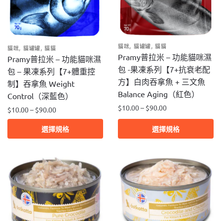
頁
頁
面
面
選
選
擇
擇
,
,
貓咪
貓罐罐
貓貓
,
,
貓咪
貓罐罐
貓貓
選
選
Pramy普拉米 – 功能貓咪濕
Pramy普拉米 – 功能貓咪濕
項
項
包 -果凍系列【7+抗衰老配
包 – 果凍系列【7+體重控
方】白肉吞拿魚 + 三文魚
制】吞拿魚 Weight
Balance Aging（紅色）
Control（深藍色）
$
10.00
–
$
90.00
$
10.00
–
$
90.00
此
此
選擇規格
選擇規格
產
產
品
品
有
有
多
多
種
種
款
款
式。
式。
可
可