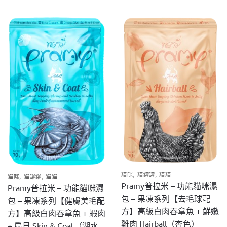
品
品
有
有
多
多
種
種
款
款
式。
式。
可
可
在
在
產
產
品
品
頁
頁
面
面
選
選
擇
擇
,
,
貓咪
貓罐罐
貓貓
,
,
貓咪
貓罐罐
貓貓
選
選
Pramy普拉米 – 功能貓咪濕
Pramy普拉米 – 功能貓咪濕
項
項
包 – 果凍系列【去毛球配
包 – 果凍系列【健膚美毛配
方】高級白肉吞拿魚 + 鮮嫩
方】高級白肉吞拿魚 + 蝦肉
雞肉 Hairball（杏色）
+ 扇貝 Skin & Coat（湖水