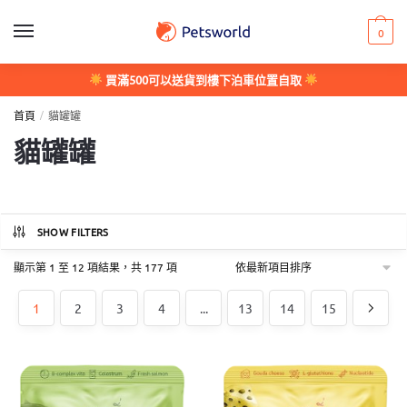
Skip
Skip
to
to
0
navigation
content
買滿500可以送貨到樓下泊車位置自取
/
首頁
貓罐罐
貓罐罐
SHOW FILTERS
依
顯示第 1 至 12 項結果，共 177 項
最
新
1
2
3
4
...
13
14
15
項
目
排
序