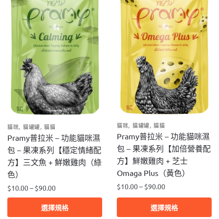
,
,
,
,
貓咪
貓罐罐
貓貓
貓咪
貓罐罐
貓貓
Pramy普拉米 – 功能貓咪濕
Pramy普拉米 – 功能貓咪濕
包 – 果凍系列【加倍營養配
包 – 果凍系列【穩定情緒配
方】鮮嫩雞肉 + 芝士
方】三文魚 + 鮮嫩雞肉（綠
Omaga Plus（黃色）
色）
$
10.00
–
$
90.00
$
10.00
–
$
90.00
此
此
選擇規格
選擇規格
產
產