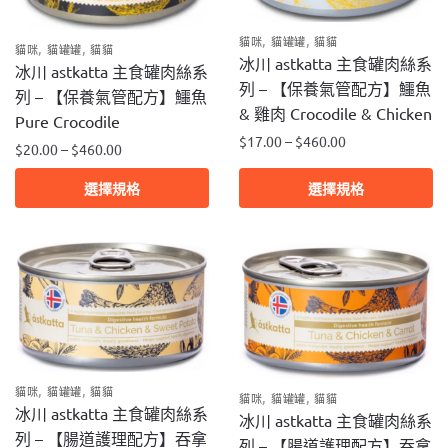
在
在
,
,
貓咪
貓罐罐
貓貓
產
,
,
產
貓咪
貓罐罐
貓貓
冰川 astkatta 主食罐肉絲系
品
冰川 astkatta 主食罐肉絲系
品
列 – 【保養氣管配方】鱷魚
頁
列 – 【保養氣管配方】鱷魚
頁
& 雞肉 Crocodile & Chicken
面
面
Pure Crocodile
選
$
17.00
–
$
460.00
選
$
20.00
–
$
460.00
擇
擇
此
此
選
選擇規格
選擇規格
選
產
產
項
項
品
品
有
有
多
多
種
種
款
款
式。
式。
可
可
,
,
在
貓咪
貓罐罐
貓貓
,
,
在
貓咪
貓罐罐
貓貓
冰川 astkatta 主食罐肉絲系
產
冰川 astkatta 主食罐肉絲系
產
列 – 【腸道護理配方】吞拿
品
列 – 【腸道護理配方】吞拿
品