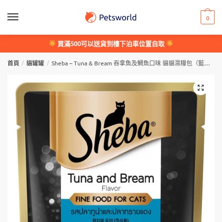
Skip
Skip
to
to
0
navigation
content
買滿500可以送貨到樓下泊車位置自取
/
/
首頁
貓罐罐
Sheba – Tuna & Bream 吞拿魚及鯛魚口味 貓貓濕糧包（藍色）