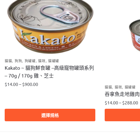
,
,
,
,
貓貓
狗狗
狗罐罐
貓咪
貓罐罐
Kakato ~ 貓狗鮮食罐 –高級寵物罐頭系列
– 70g / 170g 雞、芝士
$
14.00
–
$
900.00
,
,
貓貓
貓咪
貓罐罐
吞拿魚走地雞肉
此
產
$
14.00
–
$
288.00
品
此
選擇規格
有
產
多
品
種
有
款