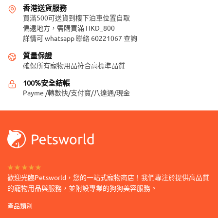
多
香港送貨服務
式。
種
買滿500可送貨到樓下泊車位置自取
可
偏遠地方，需購買滿 HKD_800
款
在
詳情可 whatsapp 聯絡 60221067 查詢
式。
產
可
質量保證
品
在
確保所有寵物用品符合高標準品質
頁
產
面
100%安全結帳
品
選
Payme /轉數快/支付寶/八達通/現金
頁
擇
面
選
選
項
擇
選
項
★★★★★
歡迎光臨Petsworld，您的一站式寵物商店！我們專注於提供高品質
的寵物用品與服務，並附設專業的狗狗美容服務。
產品類別