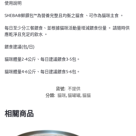
使用說明
SHEBA®鮮饌包™為營養完整且均衡之貓食 、可作為貓咪主食 。
每日至少分三餐餵食、並根據貓咪活動量增減餵食份量 。 請隨時供
應乾淨且充足的飲水 。
餵食建議(包/日)
貓咪體量2-4公斤、每日建議餵食3-5包。
貓咪體量4-6公斤、每日建議餵食5-6包。
貨號:
不提供
分類:
貓咪
,
貓罐罐
,
貓貓
相關商品