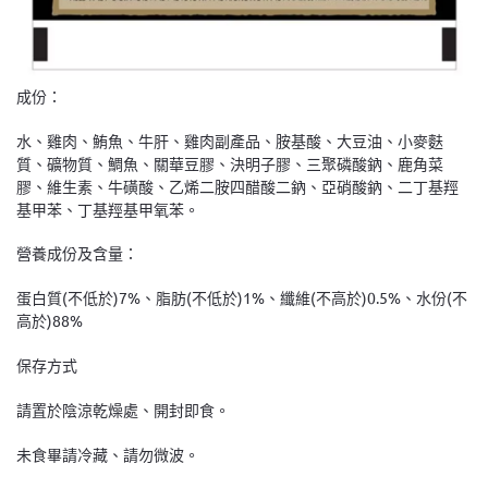
成份：
水、雞肉、鮪魚、牛肝、雞肉副產品、胺基酸、大豆油、小麥麩
質、礦物質、鯛魚、關華豆膠、決明子膠、三聚磷酸鈉、鹿角菜
膠、維生素、牛磺酸、乙烯二胺四醋酸二鈉、亞硝酸鈉、二丁基羥
基甲苯、丁基羥基甲氧苯。
營養成份及含量：
蛋白質(不低於)7%、脂肪(不低於)1%、纖維(不高於)0.5%、水份(不
高於)88%
保存方式
請置於陰涼乾燥處、開封即食。
未食畢請冷藏、請勿微波。