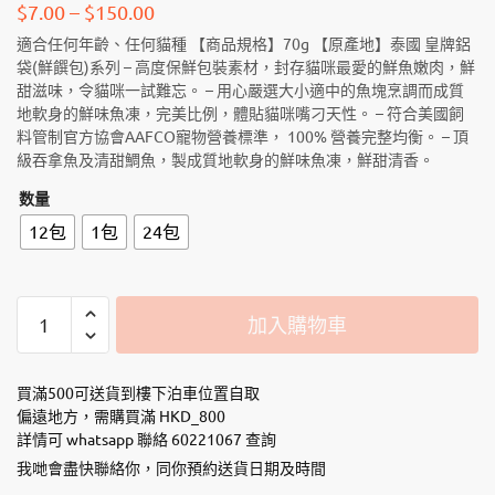
$
7.00
–
$
150.00
適合任何年齡、任何貓種 【商品規格】70g 【原產地】泰國 皇牌鋁
袋(鮮饌包)系列 – 高度保鮮包裝素材，封存貓咪最愛的鮮魚嫩肉，鮮
甜滋味，令貓咪一試難忘。 – 用心嚴選大小適中的魚塊烹調而成質
地軟身的鮮味魚凍，完美比例，體貼貓咪嘴刁天性。 – 符合美國飼
料管制官方協會AAFCO寵物營養標準， 100% 營養完整均衡。 – 頂
級吞拿魚及清甜鯛魚，製成質地軟身的鮮味魚凍，鮮甜清香。
数量
12包
1包
24包
Sheba
加入購物車
-
Tuna
&
買滿500可送貨到樓下泊車位置自取
Bream
偏遠地方，需購買滿 HKD_800
詳情可 whatsapp 聯絡 60221067 查詢
吞
拿
我哋會盡快聯絡你，同你預約送貨日期及時間
魚