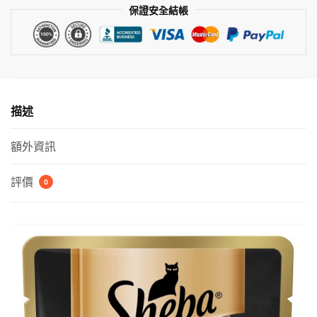
保證安全結帳
及
鯛
魚
口
味
貓
描述
貓
濕
額外資訊
糧
包
評價
0
（藍
色）
數
量