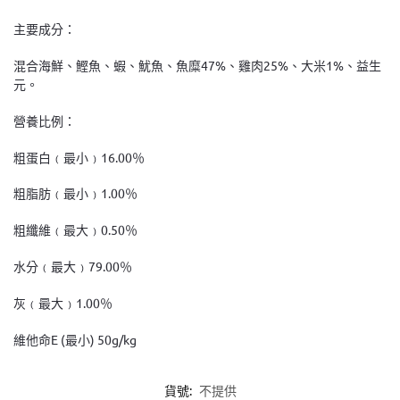
主要成分：
混合海鮮、鰹魚、蝦、魷魚、魚糜47%、雞肉25%、大米1%、益生
元。
營養比例：
粗蛋白﹙最小﹚16.00％
粗脂肪﹙最小﹚1.00％
粗纖維﹙最大﹚0.50％
水分﹙最大﹚79.00％
灰﹙最大﹚1.00％
維他命E (最小) 50g/kg
貨號:
不提供