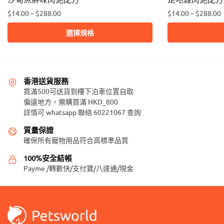
$
14.00
–
$
288.00
$
14.00
–
$
288.00
此
此
選擇規格
產
產
品
品
有
有
多
多
香港送貨服務
種
種
買滿500可送貨到樓下泊車位置自取
款
偏遠地方，需購買滿 HKD_800
款
詳情可 whatsapp 聯絡 60221067 查詢
式。
式。
可
可
質量保證
在
在
確保所有寵物用品符合高標準品質
產
產
100%安全結帳
品
品
Payme /轉數快/支付寶/八達通/現金
頁
頁
面
面
選
選
擇
擇
選
選