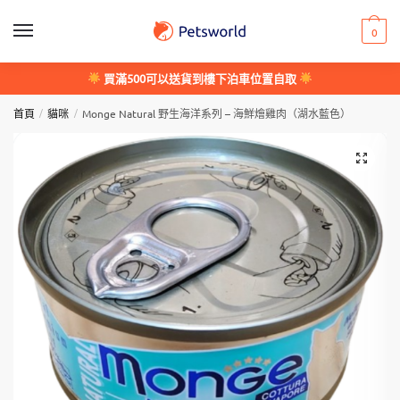
Skip
Skip
to
to
0
navigation
content
買滿500可以送貨到樓下泊車位置自取
/
/
首頁
貓咪
Monge Natural 野生海洋系列 – 海鮮燴雞肉（湖水藍色）