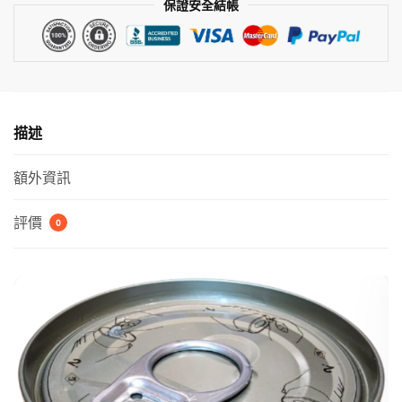
保證安全結帳
-
海
鮮
燴
雞
肉
描述
（湖
水
額外資訊
藍
色）
評價
0
數
量