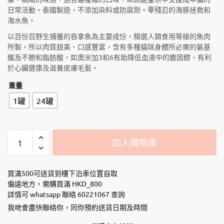
日常活動。泰國製造，不添加染料或防腐劑。零殘忍的海豚拯救和
海水魚。
以百份百野生捕獲的吞拿魚為主要成份，精選人類食用等級的魚肉
所製，所以肉質甜美、口感豐富，含有多種貓咪身體所必需的氨基
酸及不飽和脂肪酸，如奧米加3和6有助降低血液中的膽固醇，有利
於心臟健康及滋養皮膚毛髮。
重量
1罐
24罐
Monge
加入購物車
Natural
野
生
買滿500可送貨到樓下泊車位置自取
海
偏遠地方，需購買滿 HKD_800
詳情可 whatsapp 聯絡 60221067 查詢
洋
系
我哋會盡快聯絡你，同你預約送貨日期及時間
列