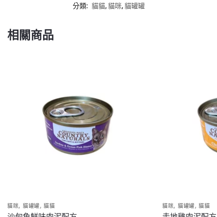
分類:
貓貓
,
貓咪
,
貓罐罐
相關商品
,
,
,
,
貓咪
貓罐罐
貓貓
貓咪
貓罐罐
貓貓
沙甸魚鮮味肉泥配方
走地雞肉泥配方