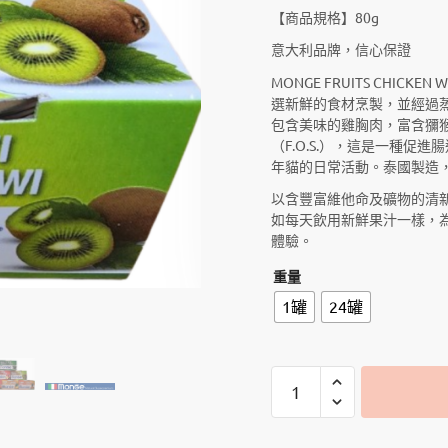
【商品規格】80g
意大利品牌，信心保證
MONGE FRUITS CHICK
選新鮮的食材烹製，並經過
包含美味的雞胸肉，富含獼
（F.O.S.），這是一種促
年貓的日常活動。泰國製造
以含豐富維他命及礦物的清
如每天飲用新鮮果汁一樣，
體驗。
重量
1罐
24罐
Monge
Fruits
水