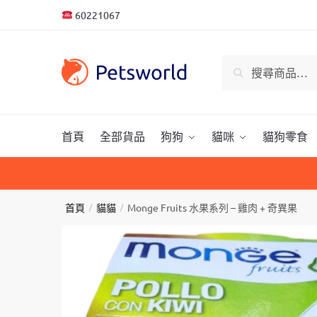
Skip
Skip
60221067
to
to
navigation
content
搜
搜尋
尋
關
鍵
字:
首頁
全部貨品
狗狗
貓咪
貓狗零食
首頁
/
貓貓
/
Monge Fruits 水果系列 – 雞肉 + 奇異果