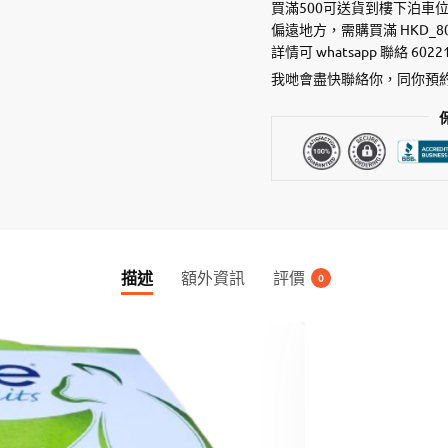
果
買滿500可送貨到樓下泊車
系
偏遠地方，需購買滿 HKD_8
詳情可 whatsapp 聯絡 6022
列
-
我哋會盡快聯絡你，同你預
雞
肉
+
奇
異
果
數
描述
額外資訊
評價
量
0