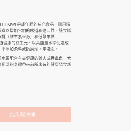
EN WITH KIWI 是成年貓的補充食品，採用精
蒸煮以增加它們的味道和適口性。該食譜
猴桃（維生素來源）和低聚果糖
進腸道健康的益生元。以高能量水準促進成
，不添加染料或防腐劑。零殘忍。
新水果配合有益健康的雞肉或吞拿魚，尤
為貓咪的身體帶來前所未有的健康膳食新
加入購物車