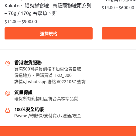
Kakato ~ 貓狗鮮食罐 –高級寵物罐頭系列
$
14.00
–
$
600.00
– 70g / 170g 吞拿魚、雞
此
$
14.00
–
$
900.00
產
此
品
選擇規格
產
有
品
多
有
種
多
款
香港送貨服務
種
式。
買滿500可送貨到樓下泊車位置自取
款
偏遠地方，需購買滿 HKD_800
可
詳情可 whatsapp 聯絡 60221067 查詢
式。
在
可
產
質量保證
在
品
確保所有寵物用品符合高標準品質
產
頁
100%安全結帳
品
面
Payme /轉數快/支付寶/八達通/現金
頁
選
面
擇
選
選