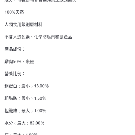
100%天然
人類食用級別原材料
不含人造色素、化學防腐劑和副產品
產品成份：
雞肉50%，米飯
營養比例：
粗蛋白﹙最小﹚13.00％
粗脂肪﹙最小﹚1.50％
粗纖維﹙最大﹚1.00％
水分﹙最大﹚82.00％
灰﹙最大﹚1.00％