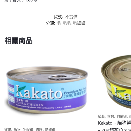
貨號:
不提供
分類:
狗
,
狗狗
,
狗罐罐
相關商品
,
,
,
貓貓
狗狗
狗罐罐
Kakato ~ 
,
,
,
,
– 70g鯖花魚mou
貓貓
狗狗
狗罐罐
貓咪
貓罐罐