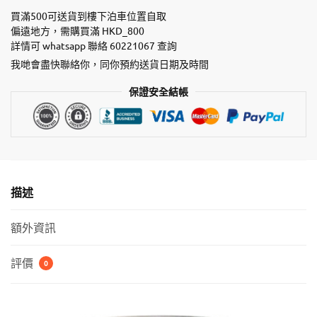
雞
買滿500可送貨到樓下泊車位置自取
肉
偏遠地方，需購買滿 HKD_800
詳情可 whatsapp 聯絡 60221067 查詢
系
列
我哋會盡快聯絡你，同你預約送貨日期及時間
-
保證安全結帳
雞
肉
數
量
描述
額外資訊
評價
0