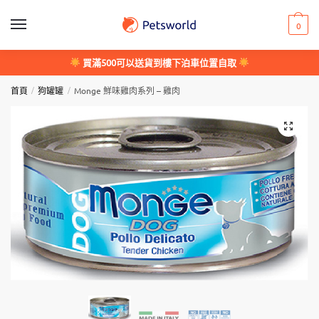
Skip
Skip
to
to
0
navigation
content
買滿500可以送貨到樓下泊車位置自取
/
/
首頁
狗罐罐
Monge 鮮味雞肉系列 – 雞肉