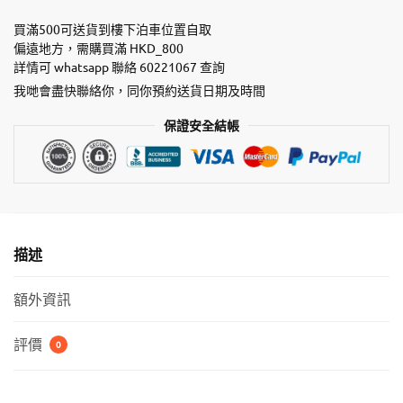
Free
罐
買滿500可送貨到樓下泊車位置自取
-
偏遠地方，需購買滿 HKD_800
詳情可 whatsapp 聯絡 60221067 查詢
雞
肉
我哋會盡快聯絡你，同你預約送貨日期及時間
+吞
保證安全結帳
拿
魚
配
貓
薄
荷
描述
（含
Lysine
額外資訊
成
份）
評價
0
數
量