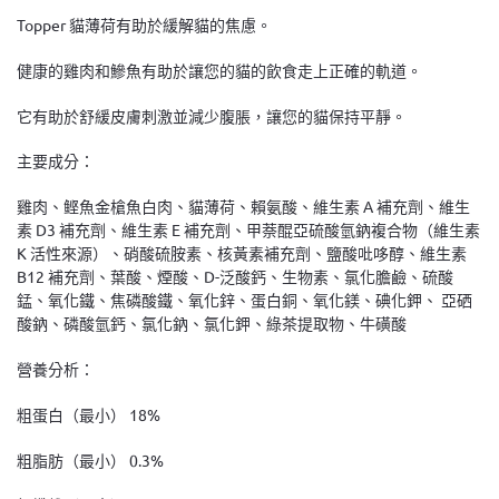
Topper 貓薄荷有助於緩解貓的焦慮。
健康的雞肉和鰺魚有助於讓您的貓的飲食走上正確的軌道。
它有助於舒緩皮膚刺激並減少腹脹，讓您的貓保持平靜。
主要成分：
雞肉、鲣魚金槍魚白肉、貓薄荷、賴氨酸、維生素 A 補充劑、維生
素 D3 補充劑、維生素 E 補充劑、甲萘醌亞硫酸氫鈉複合物（維生素
K 活性來源）、硝酸硫胺素、核黃素補充劑、鹽酸吡哆醇、維生素
B12 補充劑、葉酸、煙酸、D-泛酸鈣、生物素、氯化膽鹼、硫酸
錳、氧化鐵、焦磷酸鐵、氧化鋅、蛋白銅、氧化鎂、碘化鉀、 亞硒
酸鈉、磷酸氫鈣、氯化鈉、氯化鉀、綠茶提取物、牛磺酸
營養分析：
粗蛋白（最小） 18%
粗脂肪（最小） 0.3%