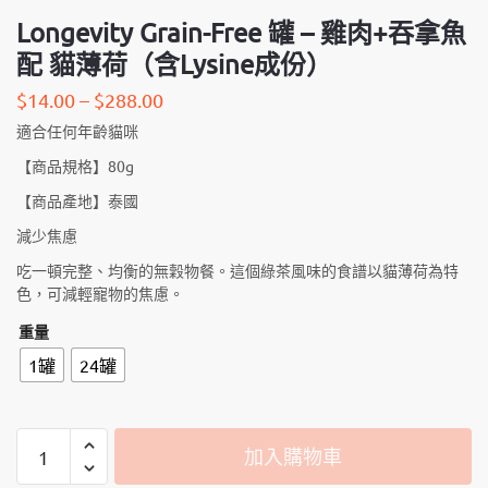
Longevity Grain-Free 罐 – 雞肉+吞拿魚
配 貓薄荷（含Lysine成份）
$
14.00
–
$
288.00
適合任何年齡貓咪
【商品規格】80g
【商品產地】泰國
減少焦慮
吃一頓完整、均衡的無穀物餐。這個綠茶風味的食譜以貓薄荷為特
色，可減輕寵物的焦慮。
重量
1罐
24罐
Longevity
加入購物車
Grain-