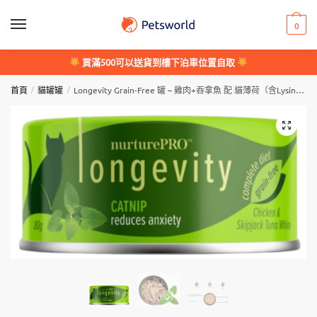
Skip
Skip
to
to
0
navigation
content
買滿500可以送貨到樓下泊車位置自取
/
/
首頁
貓罐罐
Longevity Grain-Free 罐 – 雞肉+吞拿魚 配 貓薄荷（含Lysine成份）