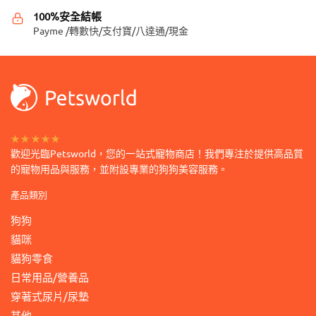
產
產
100%安全結帳
品
品
Payme /轉數快/支付寶/八達通/現金
頁
頁
面
面
選
選
擇
擇
選
選
項
項
★★★★★
歡迎光臨Petsworld，您的一站式寵物商店！我們專注於提供高品質
的寵物用品與服務，並附設專業的狗狗美容服務。
產品類別
狗狗
貓咪
貓狗零食
日常用品/營養品
穿著式尿片/尿墊
其他