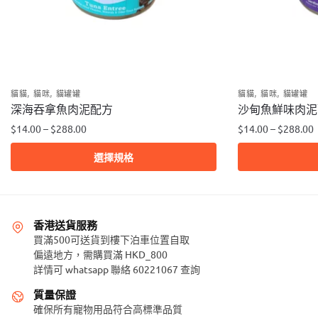
,
,
,
,
貓貓
貓咪
貓罐罐
貓貓
貓咪
貓罐罐
深海吞拿魚肉泥配方
沙甸魚鮮味肉泥
$
14.00
–
$
288.00
$
14.00
–
$
288.00
此
此
選擇規格
產
產
品
品
有
有
多
多
香港送貨服務
種
種
買滿500可送貨到樓下泊車位置自取
款
偏遠地方，需購買滿 HKD_800
款
詳情可 whatsapp 聯絡 60221067 查詢
式。
式。
可
可
質量保證
在
在
確保所有寵物用品符合高標準品質