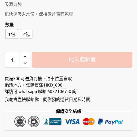
吸濕力強
能快速吸入水份，保持尿片表面乾爽
数量
1包
2包
Kaori
加入購物車
-
竹
炭
買滿500可送貨到樓下泊車位置自取
『厚』
偏遠地方，需購買滿 HKD_800
詳情可 whatsapp 聯絡 60221067 查詢
寵
物
我哋會盡快聯絡你，同你預約送貨日期及時間
尿
保證安全結帳
墊
Ｍ
【Size：
45cm