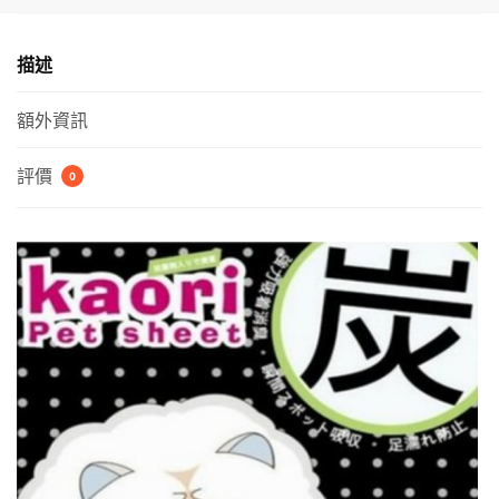
x
60cm
描述
-
2
額外資訊
尺】
數
評價
0
量