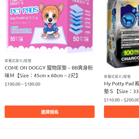
穿著式尿片/尿墊
COME ON DOGGY 寵物尿墊 – BB爽身粉
味Ｍ【Size：45cm x 60cm – 2尺】
穿著式尿片/尿墊
My Potty 
$
100.00
–
$
180.00
墊Ｓ【Size：33c
此
$
110.00
–
$
200.0
產
品
此
選擇規格
有
產
多
品
種
有
款