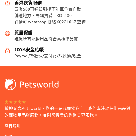
多
香港送貨服務
式。
種
買滿500可送貨到樓下泊車位置自取
可
偏遠地方，需購買滿 HKD_800
款
詳情可 whatsapp 聯絡 60221067 查詢
在
式。
產
可
質量保證
品
在
確保所有寵物用品符合高標準品質
頁
產
100%安全結帳
面
品
Payme /轉數快/支付寶/八達通/現金
選
頁
擇
面
選
選
項
擇
選
項
★★★★★
歡迎光臨Petsworld，您的一站式寵物商店！我們專注於提供高品質
的寵物用品與服務，並附設專業的狗狗美容服務。
產品類別