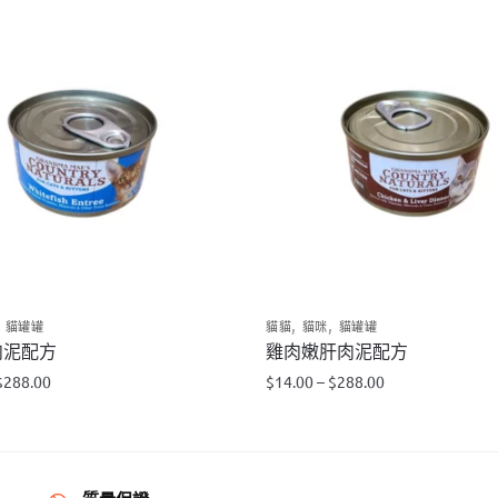
,
,
,
貓罐罐
貓貓
貓咪
貓罐罐
肉泥配方
雞肉嫩肝肉泥配方
$
288.00
$
14.00
–
$
288.00
此
產
品