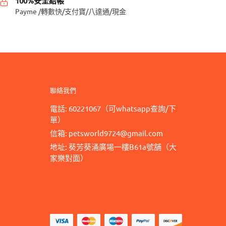
100%安全結帳
款
Payme /轉數快/支付寶/八達通/現金
式。
可
在
產
品
頁
聯絡我們
面
電話: 60221067（可whatsapp查詢/下
選
單）
擇
信箱: petsworld9724@gmail.com
選
地址: 葵芳葵涌廣場一樓B61a號舖（大
項
家樂對面）