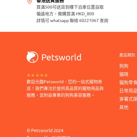
香港送貨服務
有
款
買滿500可送貨到樓下泊車位置自取
多
式。
偏遠地方，需購買滿 HKD_800
種
可
詳情可 whatsapp 聯絡 60221067 查詢
款
在
式。
產
可
品
在
頁
產
產品類別
面
品
狗狗
選
頁
擇
貓咪
★★★★★
面
選
歡迎光臨Petsworld，您的一站式寵物商
貓狗零
選
店！我們專注於提供高品質的寵物用品與
項
日常用品
擇
服務，並附設專業的狗狗美容服務。
穿著式尿
選
其他
項
©
Petsworld
2024