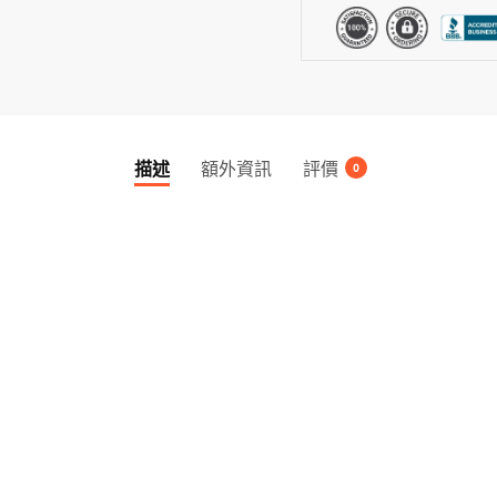
高
級
寵
物
罐
頭
描述
額外資訊
評價
系
0
列
-
70g
/
170g
雞、
芝
士
數
量