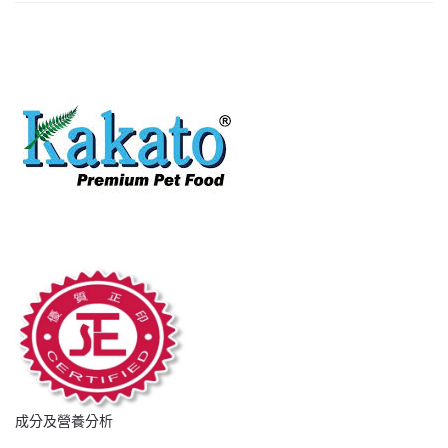
170g
吞
拿
魚
數
量
成分及營養分析