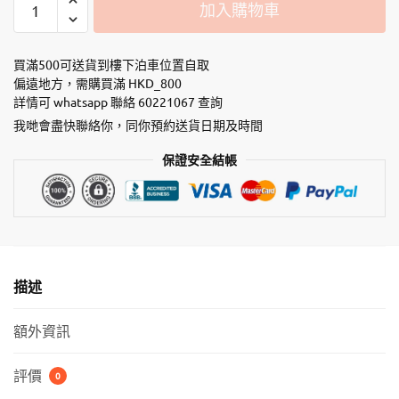
加入購物車
~
貓
狗
買滿500可送貨到樓下泊車位置自取
鮮
偏遠地方，需購買滿 HKD_800
詳情可 whatsapp 聯絡 60221067 查詢
食
罐
我哋會盡快聯絡你，同你預約送貨日期及時間
–
保證安全結帳
高
級
寵
物
罐
頭
描述
系
列
額外資訊
-
70g
評價
0
/