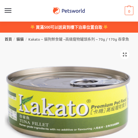
Skip
Skip
to
to
0
navigation
content
買滿500可以送貨到樓下泊車位置自取
/
/
首頁
貓貓
Kakato ~ 貓狗鮮食罐 –高級寵物罐頭系列 – 70g / 170g 吞拿魚