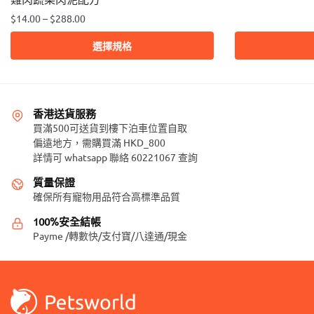
產
$
14.00
–
$
288.00
品
此
選擇規格
有
產
多
品
種
有
款
多
香港送貨服務
式。
種
買滿500可送貨到樓下泊車位置自取
可
款
偏遠地方，需購買滿 HKD_800
在
詳情可 whatsapp 聯絡 60221067 查詢
式。
產
可
質量保證
品
在
確保所有寵物用品符合高標準品質
頁
產
面
100%安全結帳
品
選
Payme /轉數快/支付寶/八達通/現金
頁
擇
面
選
選
項
擇
選