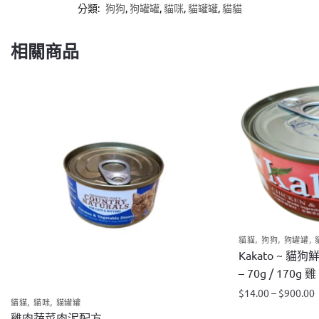
分類:
狗狗
,
狗罐罐
,
貓咪
,
貓罐罐
,
貓貓
相關商品
,
,
,
貓貓
狗狗
狗罐罐
Kakato ~ 
– 70g / 170g
$
14.00
–
$
900.00
,
,
貓貓
貓咪
貓罐罐
此
雞肉蔬菜肉泥配方