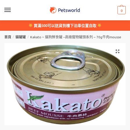
Skip
Skip
to
to
0
navigation
content
買滿500可以送貨到樓下泊車位置自取
/
/
首頁
貓罐罐
Kakato ~ 貓狗鮮食罐 –高級寵物罐頭系列 – 70g牛肉mousse