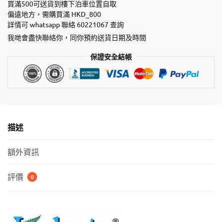
狗
買滿500可送貨到樓下泊車位置自取
鮮
偏遠地方，需購買滿 HKD_800
詳情可 whatsapp 聯絡 60221067 查詢
食
罐
我哋會盡快聯絡你，同你預約送貨日期及時間
–
保證安全結帳
高
級
寵
物
罐
頭
描述
系
列
額外資訊
-
70g
評價
0
牛
肉
mousse
數