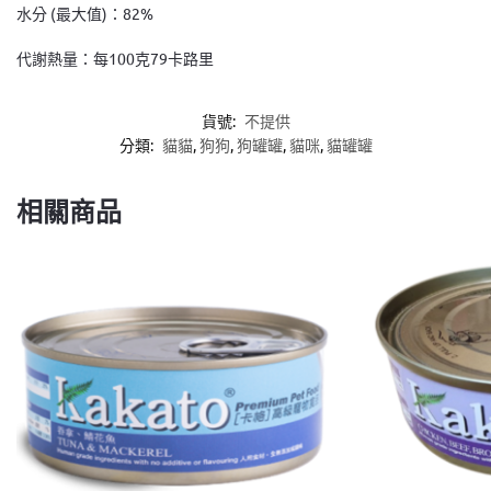
水分 (最大值)：82%
代謝熱量：每100克79卡路里
貨號:
不提供
分類:
貓貓
,
狗狗
,
狗罐罐
,
貓咪
,
貓罐罐
相關商品