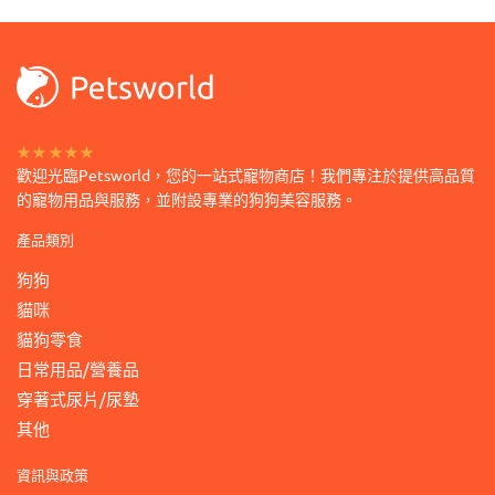
選
面
擇
選
選
擇
項
選
項
★★★★★
歡迎光臨Petsworld，您的一站式寵物商店！我們專注於提供高品質
的寵物用品與服務，並附設專業的狗狗美容服務。
產品類別
狗狗
貓咪
貓狗零食
日常用品/營養品
穿著式尿片/尿墊
其他
資訊與政策