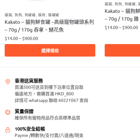
,
,
,
貓貓
狗狗
狗罐罐
Kakato ~ 
,
,
,
,
貓貓
狗狗
狗罐罐
貓咪
貓罐罐
– 70g / 17
Kakato ~ 貓狗鮮食罐 –高級寵物罐頭系列
$
14.00
–
$
900.00
– 70g / 170g 吞拿、鯖花魚
此
$
14.00
–
$
900.00
產
此
選擇規格
品
產
有
品
多
有
種
多
香港送貨服務
款
種
買滿500可送貨到樓下泊車位置自取
式。
款
偏遠地方，需購買滿 HKD_800
可
詳情可 whatsapp 聯絡 60221067 查詢
式。
在
可
質量保證
產
在
確保所有寵物用品符合高標準品質
品
產
頁
100%安全結帳
品
Payme /轉數快/支付寶/八達通/現金
面
頁