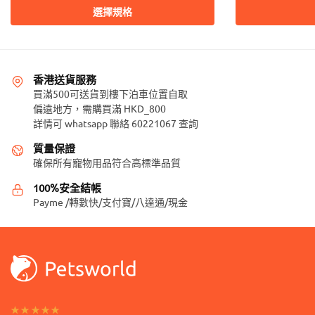
產
此
選擇規格
品
產
有
品
多
有
種
多
香港送貨服務
款
種
買滿500可送貨到樓下泊車位置自取
式。
款
偏遠地方，需購買滿 HKD_800
可
詳情可 whatsapp 聯絡 60221067 查詢
式。
在
可
質量保證
產
在
確保所有寵物用品符合高標準品質
品
產
頁
100%安全結帳
品
Payme /轉數快/支付寶/八達通/現金
面
頁
選
面
擇
選
選
擇
項
選
項
★★★★★