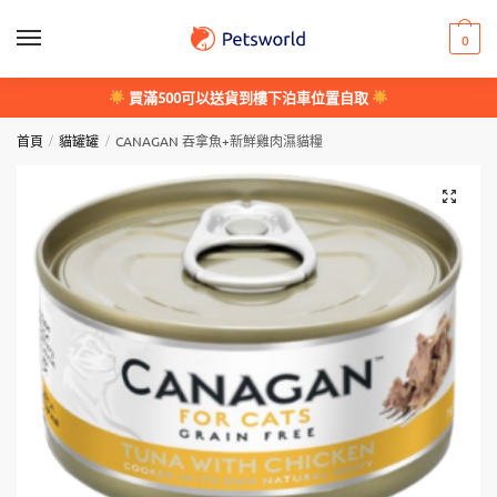
Skip
Skip
to
to
0
navigation
content
買滿500可以送貨到樓下泊車位置自取
/
/
首頁
貓罐罐
CANAGAN 吞拿魚+新鮮雞肉濕貓糧