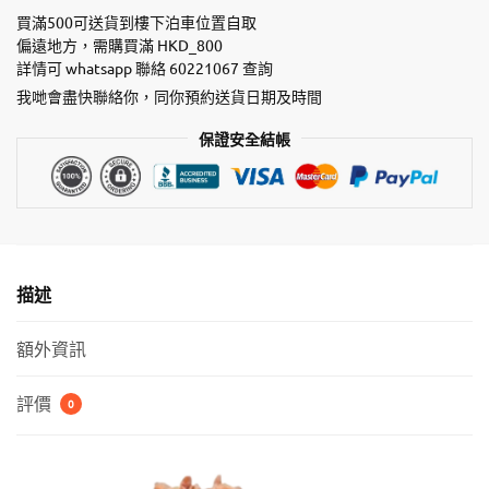
魚
買滿500可送貨到樓下泊車位置自取
+新
偏遠地方，需購買滿 HKD_800
詳情可 whatsapp 聯絡 60221067 查詢
鮮
雞
我哋會盡快聯絡你，同你預約送貨日期及時間
肉
保證安全結帳
濕
貓
糧
數
量
描述
額外資訊
評價
0