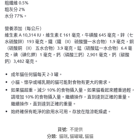
粗纖維 0.5%
粗灰分 2%
水分 77%。
營養添加（每公斤）
維生素 A 10,314 IU，維生素 E 161 毫克，牛磺酸 645 毫克，鋅（七
水硫酸鋅）193 毫克，鐵（鐵 （II） 硫酸鹽一水合物）1.9 毫克，銅
（硫酸銅 （II） 五水合物）3.9 毫克，錳（硫酸錳一水合物）6.4 毫
克，碘（碘化鉀）1 毫克，鈣（磷酸三鈣）2,901 毫克，鈣（碳酸
鈣）3,482 毫克。
成年貓任何貓每天 2-3 罐。
小貓、懷孕或哺乳期的貓可能對食物有更大的需求。
如果貓超重，減少 10% 的食物攝入量。如果貓看起來體重過輕，
請增加 10% 的食物攝入量。繼續操作，直到達到正確的重量。
繼續操作，直到達到正確的重量。
始終確保有乾淨的飲用水可用。存放在陰涼乾燥處。
貨號:
不提供
分類:
貓咪
,
貓罐罐
,
貓貓