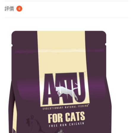
全
評價
0
貓
配
方
走
地
雞
口
味
Free
Run
Chicken
Dry
Cat
Food
數
量