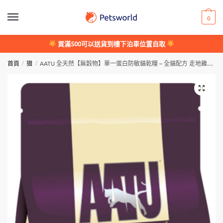
Skip
Skip
to
to
0
navigation
content
買滿500可以送貨到樓下泊車位置自取
/
/
首頁
猫
AATU 全天然【無穀物】單一蛋白防敏貓乾糧 – 全貓配方 走地雞口味 Free Run Chicken Dry Cat Food