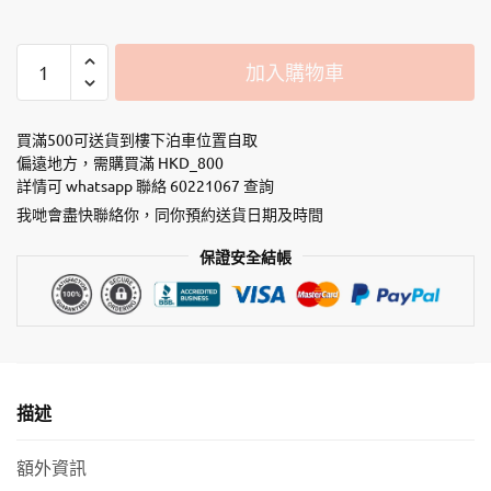
AATU
加入購物車
全
天
然
買滿500可送貨到樓下泊車位置自取
【無
偏遠地方，需購買滿 HKD_800
詳情可 whatsapp 聯絡 60221067 查詢
穀
物】
我哋會盡快聯絡你，同你預約送貨日期及時間
單
保證安全結帳
一
蛋
白
防
敏
貓
描述
乾
糧
額外資訊
-