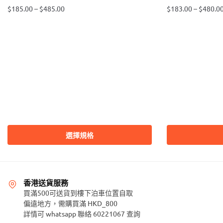
$
185.00
–
$
485.00
$
183.00
–
$
480.0
此
此
產
產
品
品
有
有
多
多
種
種
款
款
式。
式。
可
可
在
在
選擇規格
產
產
品
品
頁
頁
面
面
香港送貨服務
選
選
買滿500可送貨到樓下泊車位置自取
偏遠地方，需購買滿 HKD_800
擇
擇
詳情可 whatsapp 聯絡 60221067 查詢
選
選