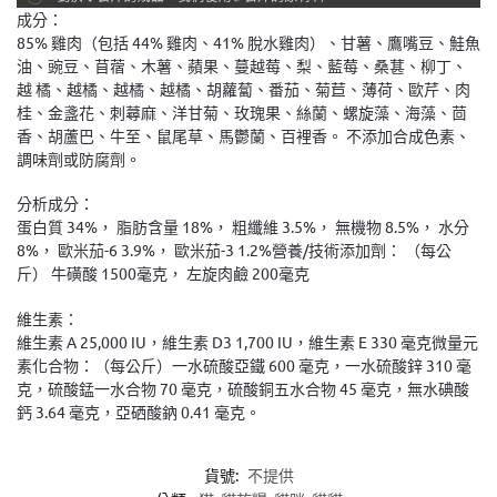
成分：
85% 雞肉（包括 44% 雞肉、41% 脫水雞肉）、甘薯、鷹嘴豆、鮭魚
油、豌豆、苜蓿、木薯、蘋果、蔓越莓、梨、藍莓、桑葚、柳丁、
越 橘、越橘、越橘、越橘、胡蘿蔔、番茄、菊苣、薄荷、歐芹、肉
桂、金盞花、刺蕁麻、洋甘菊、玫瑰果、絲蘭、螺旋藻、海藻、茴
香、胡蘆巴、牛至、鼠尾草、馬鬱蘭、百裡香。 不添加合成色素、
調味劑或防腐劑。
分析成分：
蛋白質 34%， 脂肪含量 18%， 粗纖維 3.5%， 無機物 8.5%， 水分
8%， 歐米茄-6 3.9%， 歐米茄-3 1.2%營養/技術添加劑： （每公
斤） 牛磺酸 1500毫克， 左旋肉鹼 200毫克
維生素：
維生素 A 25,000 IU，維生素 D3 1,700 IU，維生素 E 330 毫克微量元
素化合物：（每公斤）一水硫酸亞鐵 600 毫克，一水硫酸鋅 310 毫
克，硫酸錳一水合物 70 毫克，硫酸銅五水合物 45 毫克，無水碘酸
鈣 3.64 毫克，亞硒酸鈉 0.41 毫克。
貨號:
不提供