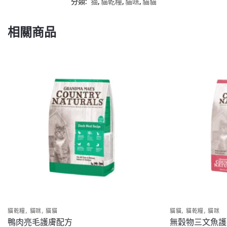
分類:
猫
,
貓乾糧
,
貓咪
,
貓貓
相關商品
,
,
,
,
貓乾糧
貓咪
貓貓
貓貓
貓乾糧
貓咪
鴨肉亮毛護膚配方
無穀物三文魚護