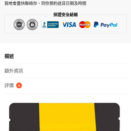
物】
我哋會盡快聯絡你，同你預約送貨日期及時間
單
保證安全結帳
一
蛋
白
防
敏
狗
描述
乾
糧
額外資訊
-
走
評價
0
地
火
雞
口
味
Free
Run