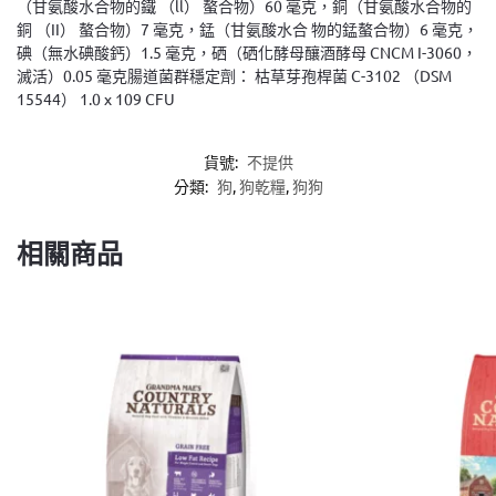
（甘氨酸水合物的鐵 （ll） 螯合物）60 毫克，銅（甘氨酸水合物的
銅 （II） 螯合物）7 毫克，錳（甘氨酸水合 物的錳螯合物）6 毫克，
碘（無水碘酸鈣）1.5 毫克，硒（硒化酵母釀酒酵母 CNCM I-3060，
滅活）0.05 毫克腸道菌群穩定劑： 枯草芽孢桿菌 C-3102 （DSM
15544） 1.0 x 109 CFU
貨號:
不提供
分類:
狗
,
狗乾糧
,
狗狗
相關商品