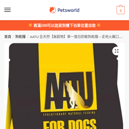
Skip
Skip
to
to
0
navigation
content
買滿500可以送貨到樓下泊車位置自取
/
/
首頁
狗乾糧
AATU 全天然【無穀物】單一蛋白防敏狗乾糧 – 走地火雞口味 Free Run Turkey Dry Dog Food