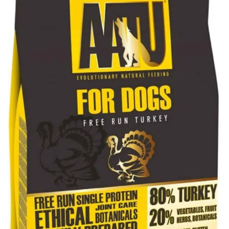
Turkey
Dry
Dog
Food
數
量