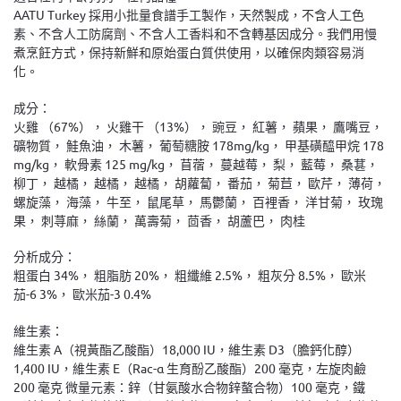
AATU Turkey 採用小批量食譜手工製作，天然製成，不含人工色
素、不含人工防腐劑、不含人工香料和不含轉基因成分。我們用慢
煮烹飪方式，保持新鮮和原始蛋白質供使用，以確保肉類容易消
化。
成分：
火雞 （67%）， 火雞干 （13%）， 豌豆， 紅薯， 蘋果， 鷹嘴豆，
礦物質， 鮭魚油， 木薯， 葡萄糖胺 178mg/kg， 甲基磺醯甲烷 178
mg/kg， 軟骨素 125 mg/kg， 苜蓿， 蔓越莓， 梨， 藍莓， 桑葚，
柳丁， 越橘， 越橘， 越橘， 胡蘿蔔， 番茄， 菊苣， 歐芹， 薄荷，
螺旋藻， 海藻， 牛至， 鼠尾草， 馬鬱蘭， 百裡香， 洋甘菊， 玫瑰
果， 刺荨麻， 絲蘭， 萬壽菊， 茴香， 胡蘆巴， 肉桂
分析成分：
粗蛋白 34%， 粗脂肪 20%， 粗纖維 2.5%， 粗灰分 8.5%， 歐米
茄-6 3%， 歐米茄-3 0.4%
維生素：
維生素 A（視黃酯乙酸酯）18,000 IU，維生素 D3（膽鈣化醇）
1,400 IU，維生素 E（Rac-α 生育酚乙酸酯）200 毫克，左旋肉鹼
200 毫克 微量元素：鋅（甘氨酸水合物鋅螯合物）100 毫克，鐵