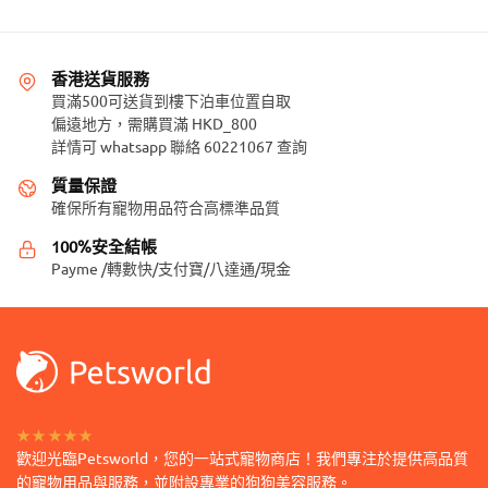
產
產
品
品
頁
頁
香港送貨服務
面
面
買滿500可送貨到樓下泊車位置自取
選
選
偏遠地方，需購買滿 HKD_800
擇
擇
詳情可 whatsapp 聯絡 60221067 查詢
選
選
質量保證
項
項
確保所有寵物用品符合高標準品質
100%安全結帳
Payme /轉數快/支付寶/八達通/現金
★★★★★
歡迎光臨Petsworld，您的一站式寵物商店！我們專注於提供高品質
的寵物用品與服務，並附設專業的狗狗美容服務。