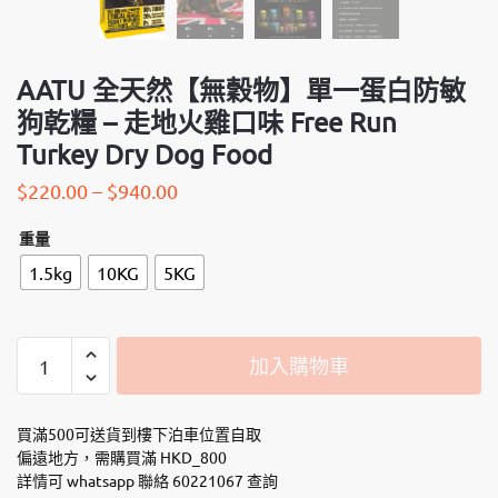
AATU 全天然【無穀物】單一蛋白防敏
狗乾糧 – 走地火雞口味 Free Run
Turkey Dry Dog Food
$
220.00
–
$
940.00
重量
1.5kg
10KG
5KG
AATU
加入購物車
全
天
然
買滿500可送貨到樓下泊車位置自取
【無
偏遠地方，需購買滿 HKD_800
詳情可 whatsapp 聯絡 60221067 查詢
穀