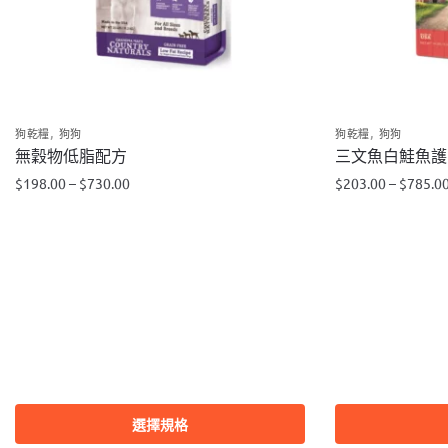
,
,
狗乾糧
狗狗
狗乾糧
狗狗
無穀物低脂配方
三文魚白鮭魚護
$
198.00
–
$
730.00
$
203.00
–
$
785.0
此
此
產
產
品
品
有
有
多
多
種
種
款
款
式。
式。
可
可
選擇規格
在
在