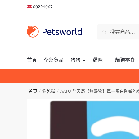
Skip
Skip
60221067
to
to
navigation
content
搜
搜尋
尋
關
鍵
字:
首頁
全部貨品
狗狗
貓咪
貓狗零食
首頁
/
狗乾糧
/
AATU 全天然【無穀物】單一蛋白防敏狗乾糧 – 