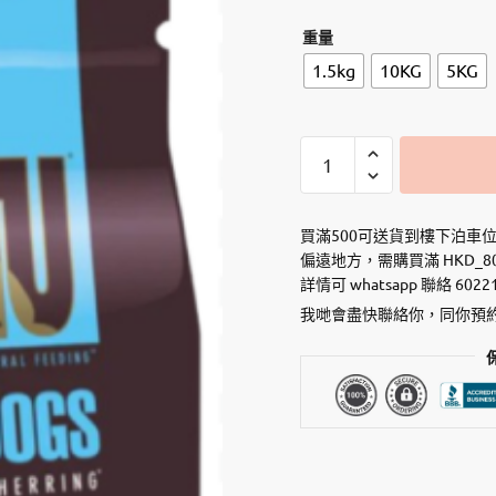
重量
1.5kg
10KG
5KG
AATU
全
天
然
買滿500可送貨到樓下泊車
【無
偏遠地方，需購買滿 HKD_8
詳情可 whatsapp 聯絡 6022
穀
物】
我哋會盡快聯絡你，同你預
單
一
蛋
白
防
敏