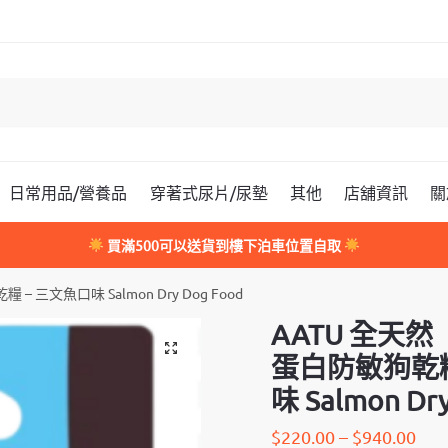
日常用品/營養品
穿著式尿片/尿墊
其他
店舖資訊
關
買滿500可以送貨到樓下泊車位置自取
三文魚口味 Salmon Dry Dog Food
AATU 全天
蛋白防敏狗乾糧
味 Salmon Dr
$
220.00
–
$
940.00