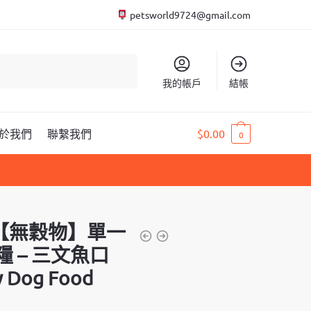
petsworld9724@gmail.com
我的帳戶
結帳
於我們
聯繫我們
$
0.00
0
然【無穀物】單一
 – 三文魚口
y Dog Food