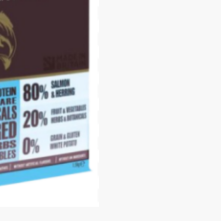
狗
乾
糧
-
三
文
魚
口
味
Salmon
Dry
Dog
Food
數
量