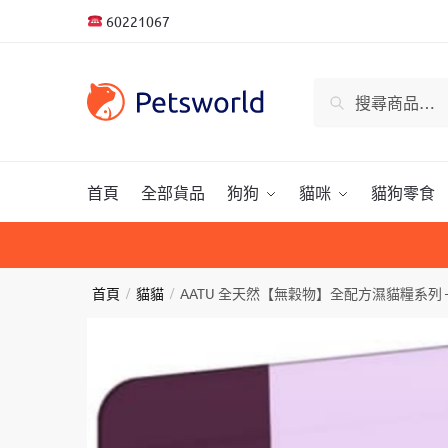
Skip
Skip
60221067
to
to
navigation
content
搜
搜尋
尋
關
鍵
字:
首頁
全部貨品
狗狗
貓咪
貓狗零食
首頁
/
貓貓
/
AATU 全天然【無穀物】全配方濕貓糧系列 – 雞肉 +