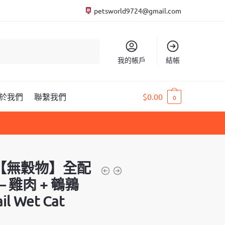
petsworld9724@gmail.com
我的帳戶
結帳
於我們
聯繫我們
$
0.00
0
然【無穀物】全配
 雞肉 + 鵪鶉
il Wet Cat