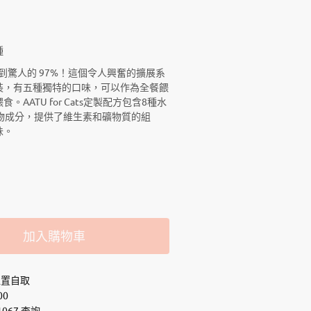
種
肉含量達到驚人的 97%！這個令人興奮的擴展系
裝，有五種獨特的口味，可以作為全餐餵
AATU for Cats定製配方包含8種水
物成分，提供了維生素和礦物質的組
味。
加入購物車
位置自取
00
1067 查詢