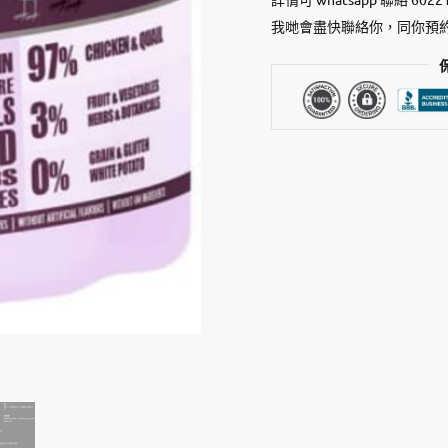
穀
物】
我哋會盡快聯絡你，同你預
全
配
方
濕
貓
糧
系
列
-
雞
肉
+
鵪
鶉
Chicken
&