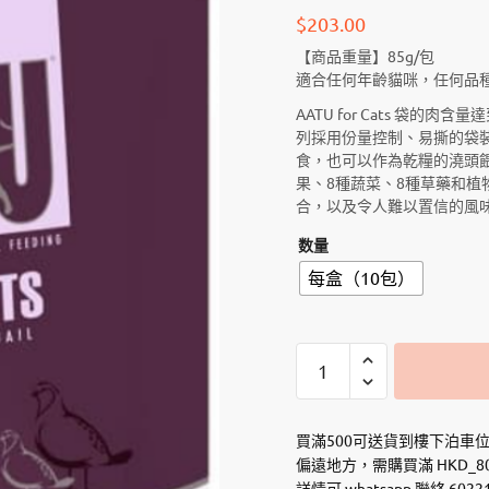
$
203.00
【商品重量】85g/包
適合任何年齡貓咪，任何品
AATU for Cats 袋的
列採用份量控制、易撕的袋
食，也可以作為乾糧的澆頭餵食。
果、8種蔬菜、8種草藥和植
合，以及令人難以置信的風
数量
每盒（10包）
AATU
全
天
然
買滿500可送貨到樓下泊車
【無
偏遠地方，需購買滿 HKD_8
詳情可 whatsapp 聯絡 6022