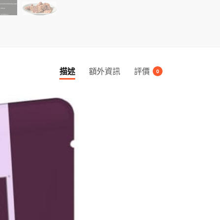
Quail
Wet
Cat
Food（紫
色）
數
描述
額外資訊
評價
0
量