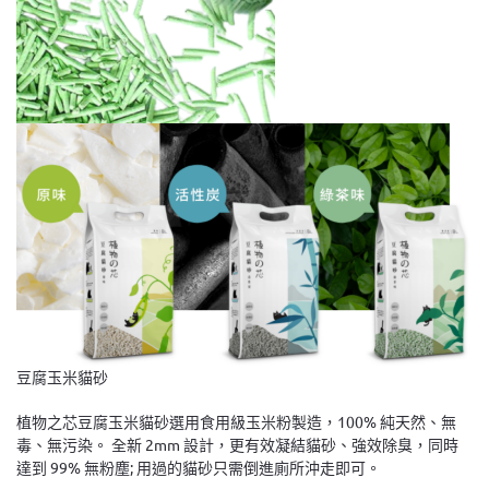
豆腐玉米貓砂
植物之芯豆腐玉米貓砂選用食用級玉米粉製造，100% 純天然、無
毒、無污染。 全新 2mm 設計，更有效凝結貓砂、強效除臭，同時
達到 99% 無粉塵; 用過的貓砂只需倒進廁所沖走即可。