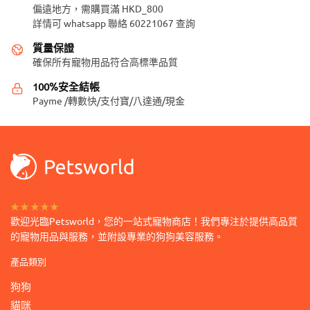
式。
偏遠地方，需購買滿 HKD_800
款
可
詳情可 whatsapp 聯絡 60221067 查詢
式。
在
可
質量保證
產
在
確保所有寵物用品符合高標準品質
品
產
頁
100%安全結帳
品
面
Payme /轉數快/支付寶/八達通/現金
頁
選
面
擇
選
選
擇
項
選
項
★★★★★
歡迎光臨Petsworld，您的一站式寵物商店！我們專注於提供高品質
的寵物用品與服務，並附設專業的狗狗美容服務。
產品類別
狗狗
貓咪