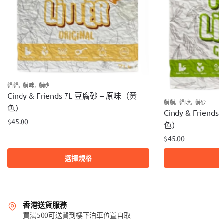
,
,
貓貓
貓咪
貓砂
Cindy & Friends 7L 豆腐砂 – 原味（黃
,
,
貓貓
貓咪
貓砂
色）
Cindy & Frie
$
45.00
色）
此
$
45.00
產
此
選擇規格
品
產
有
品
多
有
種
多
香港送貨服務
款
種
買滿500可送貨到樓下泊車位置自取