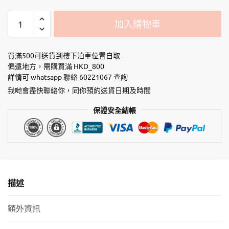
植
加入購物車
物
之
森
買滿500可送貨到樓下泊車位置自取
豆
偏遠地方，需購買滿 HKD_800
詳情可 whatsapp 聯絡 60221067 查詢
腐
砂
我哋會盡快聯絡你，同你預約送貨日期及時間
20L
保證安全結帳
數
量
描述
額外資訊