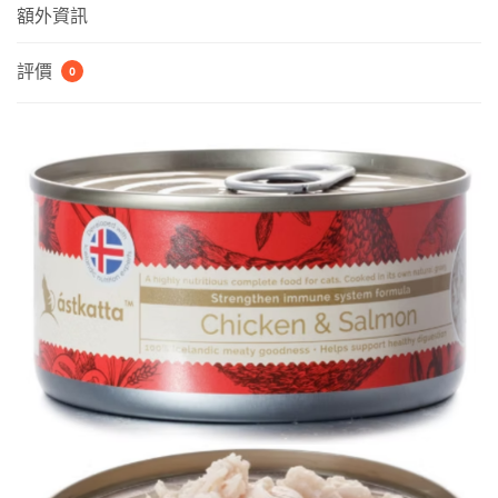
額外資訊
方】
新
評價
0
鮮
走
地
雞
&
藍
背
三
文
魚
Chicken
&
Salmon
數
量