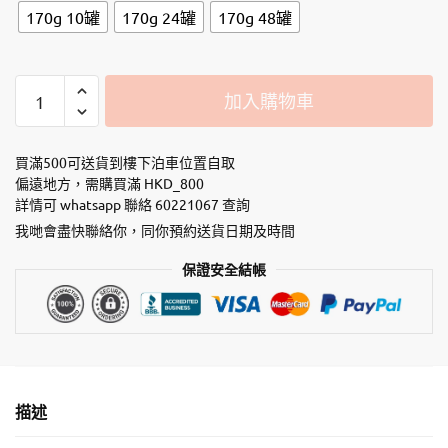
170g 10罐
170g 24罐
170g 48罐
冰
加入購物車
川
astkatta
主
買滿500可送貨到樓下泊車位置自取
食
偏遠地方，需購買滿 HKD_800
詳情可 whatsapp 聯絡 60221067 查詢
罐
肉
我哋會盡快聯絡你，同你預約送貨日期及時間
絲
保證安全結帳
系
列
-
【增
強
免
描述
疫
配