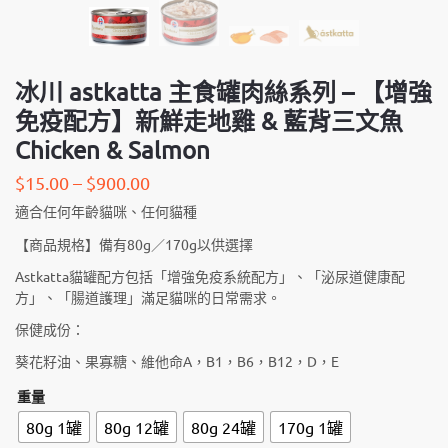
冰川 astkatta 主食罐肉絲系列 – 【增強
免疫配方】新鮮走地雞 & 藍背三文魚
Chicken & Salmon
$
15.00
–
$
900.00
適合任何年齡貓咪、任何貓種
【商品規格】備有80g／170g以供選擇
Astkatta貓罐配方包括「增強免疫系統配方」、「泌尿道健康配
方」、「腸道護理」滿足貓咪的日常需求。
保健成份：
葵花籽油、果寡糖、維他命A，B1，B6，B12，D，E
重量
80g 1罐
80g 12罐
80g 24罐
170g 1罐