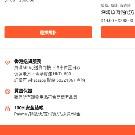
,
,
貓貓
貓咪
貓罐罐
此
深海魚肉泥配方
產
$
14.00
–
$
288.00
品
此
有
選擇規格
產
多
品
種
有
款
多
式。
香港送貨服務
種
買滿500可送貨到樓下泊車位置自取
可
偏遠地方，需購買滿 HKD_800
款
在
詳情可 whatsapp 聯絡 60221067 查詢
式。
產
可
品
質量保證
在
頁
確保所有寵物用品符合高標準品質
產
面
100%安全結帳
品
選
Payme /轉數快/支付寶/八達通/現金
頁
擇
面
選
選
項