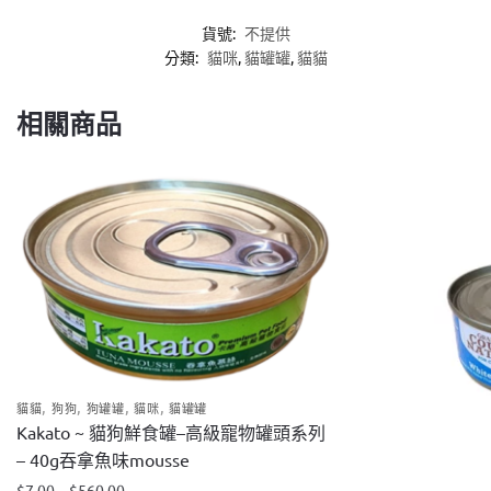
貨號:
不提供
分類:
貓咪
,
貓罐罐
,
貓貓
相關商品
,
,
,
,
貓貓
狗狗
狗罐罐
貓咪
貓罐罐
Kakato ~ 貓狗鮮食罐–高級寵物罐頭系列
– 40g吞拿魚味mousse
$
7.00
–
$
560.00