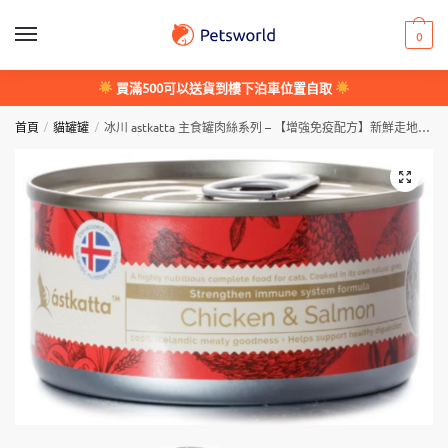
Skip
Skip
to
to
0
navigation
content
買滿500可以送貨到樓下泊車位置自取
/
/
首頁
貓罐罐
冰川 astkatta 主食罐肉絲系列 – 【增強免疫配方】新鮮走地雞 & 藍背三文魚 Chicken & Salmon